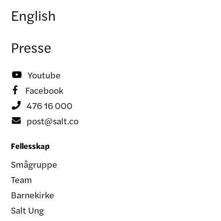
English
Presse
Youtube

Facebook

476 16 000

post@salt.co

Fellesskap
Smågruppe
Team
Barnekirke
Salt Ung