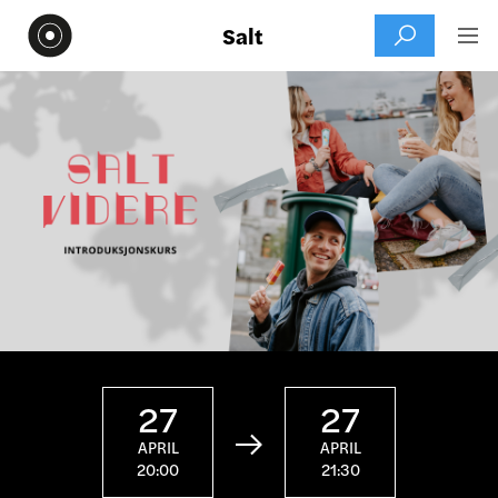
Salt


27
27

APRIL
APRIL
20:00
21:30