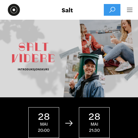
Salt


28
28

MAI
MAI
20:00
21:30