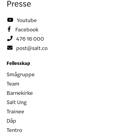
Presse
Youtube

Facebook

476 16 000

post@salt.co

Fellesskap
Smågruppe
Team
Barnekirke
Salt Ung
Trainee
Dåp
Tentro