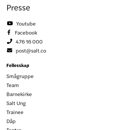
Presse
Youtube

Facebook

476 16 000

post@salt.co

Fellesskap
Smågruppe
Team
Barnekirke
Salt Ung
Trainee
Dåp
Tentro