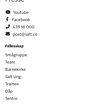
Youtube

Facebook

476 16 000

post@salt.co

Fellesskap
Smågruppe
Team
Barnekirke
Salt Ung
Trainee
Dåp
Tentro