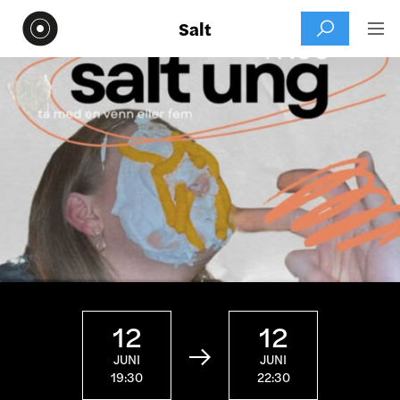
Salt


12
12

JUNI
JUNI
19:30
22:30