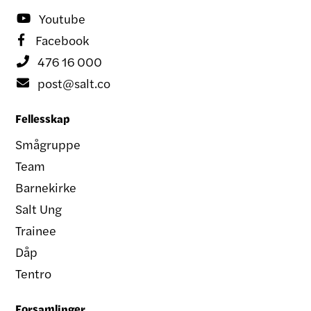
Youtube

Facebook

476 16 000

post@salt.co

Fellesskap
Smågruppe
Team
Barnekirke
Salt Ung
Trainee
Dåp
Tentro
Forsamlinger