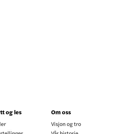
tt og les
Om oss
ler
Visjon og tro
rtellinger
Vår historie