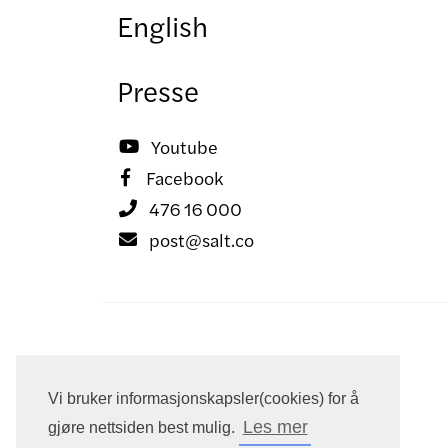
English
Presse
Youtube

Facebook

476 16 000

post@salt.co

Vi bruker informasjonskapsler(cookies) for å
Les mer
gjøre nettsiden best mulig.