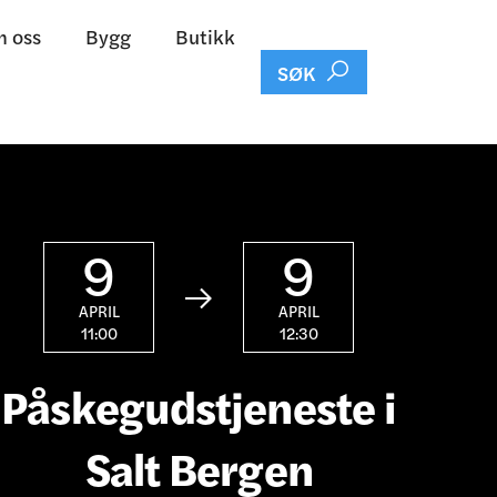
 oss
Bygg
Butikk

SØK
9
9

APRIL
APRIL
11:00
12:30
Påskegudstjeneste i
Salt Bergen