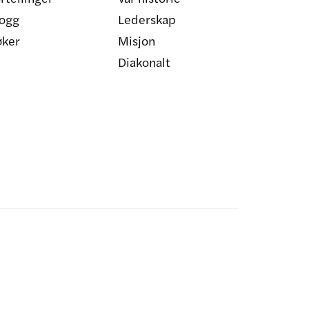
ogg
Lederskap
øker
Misjon
Diakonalt