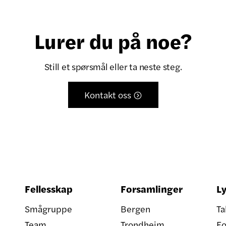
Lurer du på noe?
Still et spørsmål eller ta neste steg.
Kontakt oss

Fellesskap
Forsamlinger
Ly
Smågruppe
Bergen
Ta
Team
Trondheim
Fo