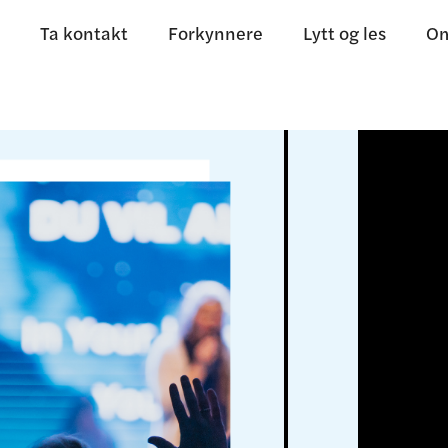
Ta kontakt
Forkynnere
Lytt og les
Om