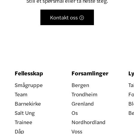
Still et spørsmål eller ta neste steg.
Kontakt oss

Fellesskap
Forsamlinger
Ly
Smågruppe
Bergen
Ta
Team
Trondheim
Fo
Barnekirke
Grenland
Bl
Salt Ung
Os
B
Trainee
Nordhordland
Dåp
Voss