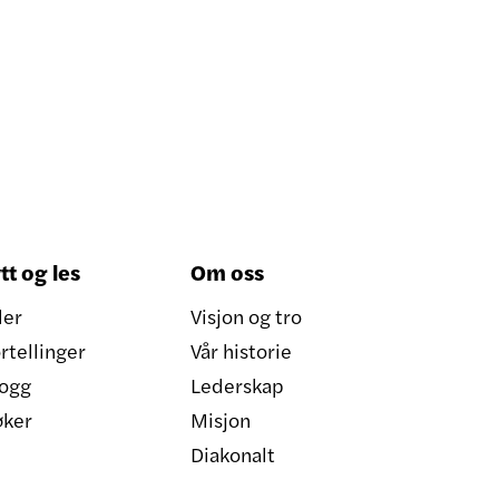
tt og les
Om oss
ler
Visjon og tro
rtellinger
Vår historie
ogg
Lederskap
øker
Misjon
Diakonalt