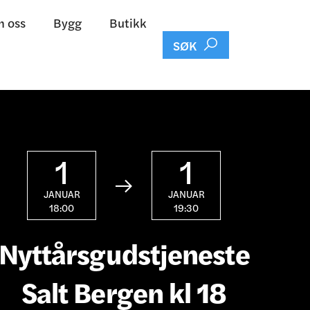
 oss
Bygg
Butikk

SØK
1
1

JANUAR
JANUAR
18:00
19:30
Nyttårsgudstjeneste
Salt Bergen kl 18