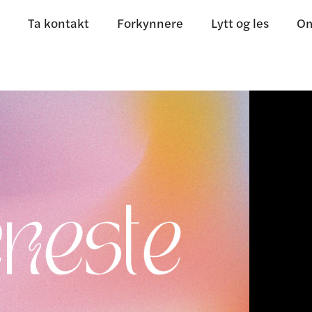
Ta kontakt
Forkynnere
Lytt og les
Om