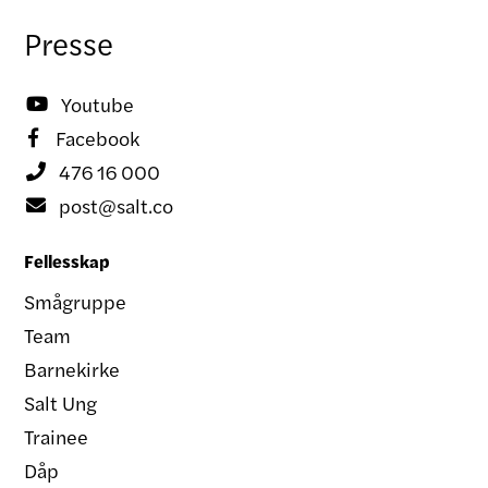
Presse
Youtube

Facebook

476 16 000

post@salt.co

Fellesskap
Smågruppe
Team
Barnekirke
Salt Ung
Trainee
Dåp