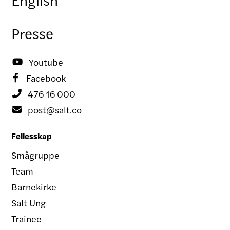
Presse
Youtube

Facebook

476 16 000

post@salt.co

Fellesskap
Smågruppe
Team
Barnekirke
Salt Ung
Trainee