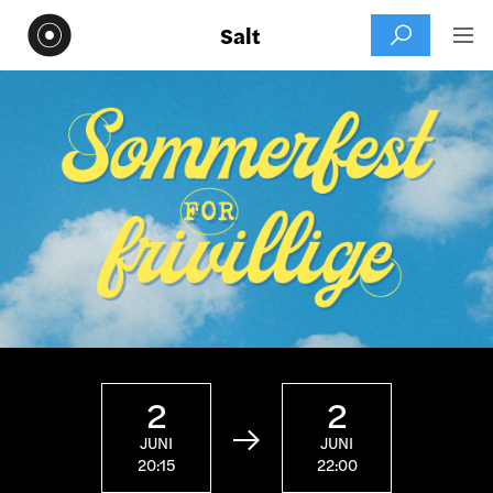
Salt


2
2

JUNI
JUNI
20:15
22:00