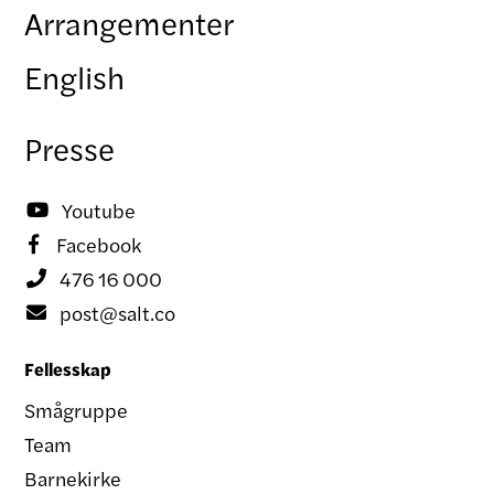
Arrangementer
English
Presse
Youtube

Facebook

476 16 000

post@salt.co

Fellesskap
Smågruppe
Team
Barnekirke