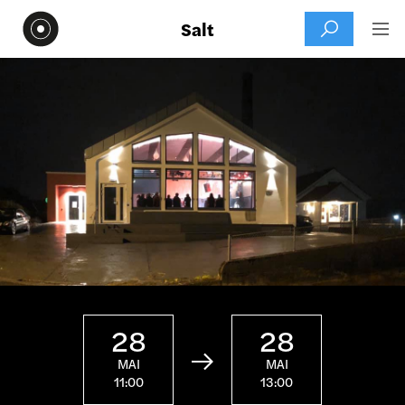
Salt


28
28

MAI
MAI
11:00
13:00