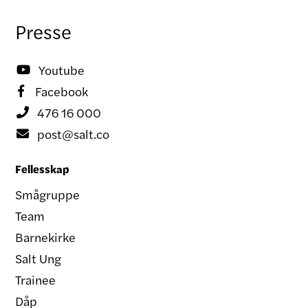
Presse
Youtube

Facebook

476 16 000

post@salt.co

Fellesskap
Smågruppe
Team
Barnekirke
Salt Ung
Trainee
Dåp