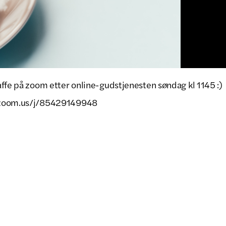
affe på zoom etter online-gudstjenesten søndag kl 1145 :)
.zoom.us/j/85429149948