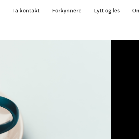
Ta kontakt
Forkynnere
Lytt og les
Om