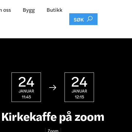
 oss
Bygg
Butikk

SØK
24
24

JANUAR
JANUAR
11:45
12:15
Kirkekaffe på zoom
Zoom