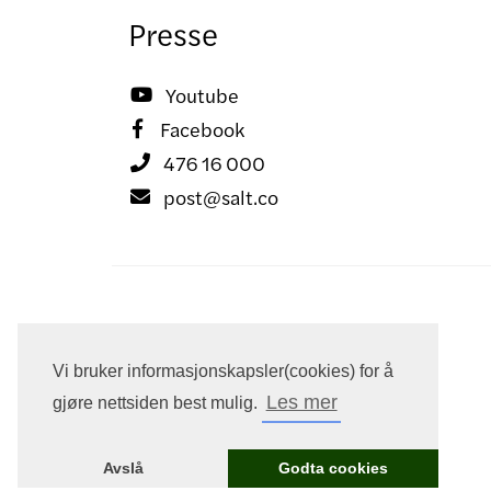
Presse
Youtube

Facebook

476 16 000

post@salt.co

Vi bruker informasjonskapsler(cookies) for å
Les mer
gjøre nettsiden best mulig.
Avslå
Godta cookies