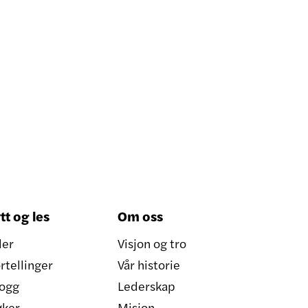
tt og les
Om oss
ler
Visjon og tro
rtellinger
Vår historie
ogg
Lederskap
øker
Misjon