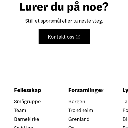
Lurer du på noe?
Still et spørsmål eller ta neste steg.
Kontakt oss

Fellesskap
Forsamlinger
Ly
Smågruppe
Bergen
Ta
Team
Trondheim
Fo
Barnekirke
Grenland
Bl
Salt Ung
Os
B