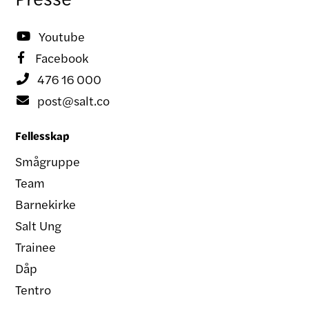
Youtube

Facebook

476 16 000

post@salt.co

Fellesskap
Smågruppe
Team
Barnekirke
Salt Ung
Trainee
Dåp
Tentro