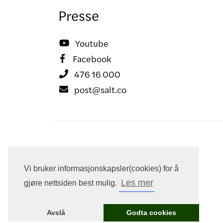
Presse
Youtube

Facebook

476 16 000

post@salt.co

Vi bruker informasjonskapsler(cookies) for å
Les mer
gjøre nettsiden best mulig.
Avslå
Godta cookies