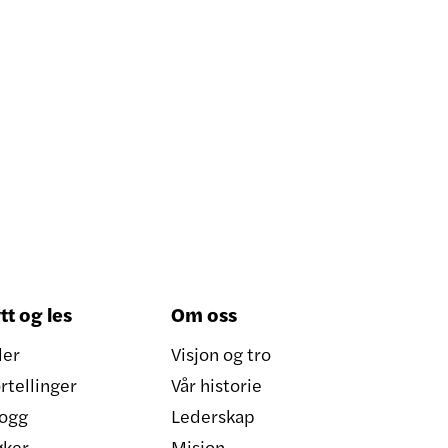
tt og les
Om oss
ler
Visjon og tro
rtellinger
Vår historie
ogg
Lederskap
øker
Misjon