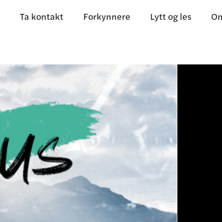
Ta kontakt
Forkynnere
Lytt og les
Om