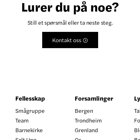
Lurer du på noe?
Still et spørsmål eller ta neste steg.
Kontakt oss

Fellesskap
Forsamlinger
Ly
Smågruppe
Bergen
Ta
Team
Trondheim
Fo
Barnekirke
Grenland
Bl
Salt Ung
Os
B