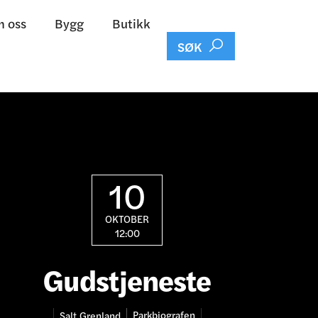
 oss
Bygg
Butikk

SØK
10
OKTOBER
12:00
Gudstjeneste
Parkbiografen
Salt
Grenland