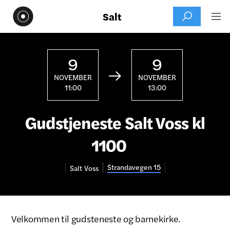
Salt


9
9

NOVEMBER
NOVEMBER
11:00
13:00
Gudstjeneste Salt Voss kl
1100
Strandavegen 15
Salt
Voss
Velkommen til gudsteneste og barnekirke.