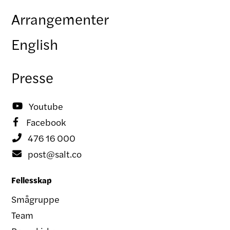
Arrangementer
English
Presse
Youtube

Facebook

476 16 000

post@salt.co

Fellesskap
Smågruppe
Team