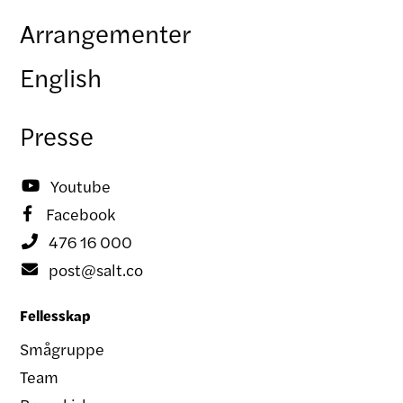
Arrangementer
English
Presse
Youtube

Facebook

476 16 000

post@salt.co

Fellesskap
Smågruppe
Team