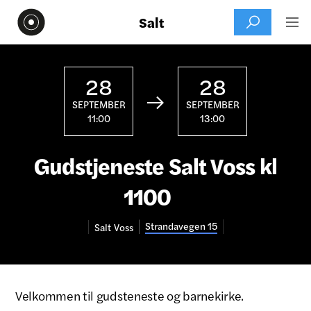
Salt


28
28

SEPTEMBER
SEPTEMBER
11:00
13:00
Gudstjeneste Salt Voss kl
1100
Strandavegen 15
Salt
Voss
Velkommen til gudsteneste og barnekirke.