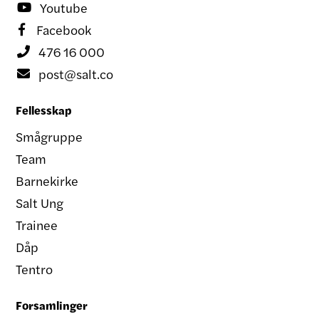
Youtube

Facebook

476 16 000

post@salt.co

Fellesskap
Smågruppe
Team
Barnekirke
Salt Ung
Trainee
Dåp
Tentro
Forsamlinger