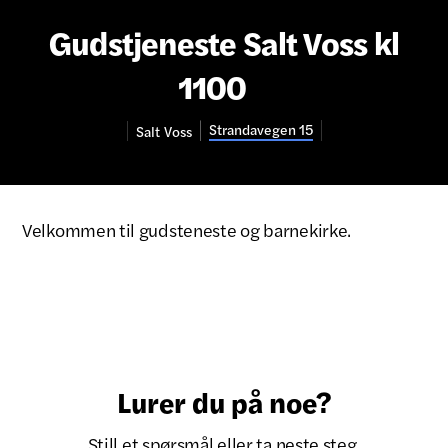
Gudstjeneste Salt Voss kl
1100
Strandavegen 15
Salt
Voss
Velkommen til gudsteneste og barnekirke.
Lurer du på noe?
Still et spørsmål eller ta neste steg.