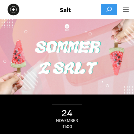
Salt


24
NOVEMBER
11:00