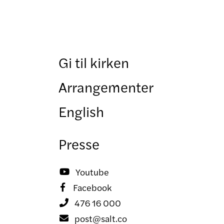
Gi til kirken
Arrangementer
English
Presse
Youtube

Facebook

476 16 000

post@salt.co
