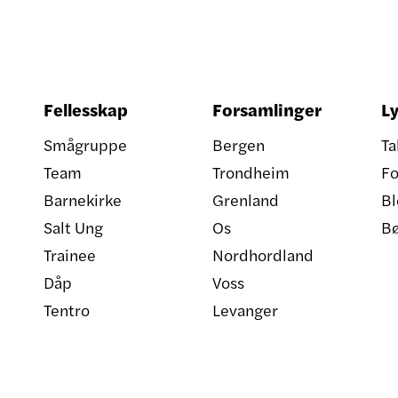
Fellesskap
Forsamlinger
Ly
Smågruppe
Bergen
Ta
Team
Trondheim
Fo
Barnekirke
Grenland
Bl
Salt Ung
Os
B
Trainee
Nordhordland
Dåp
Voss
Tentro
Levanger