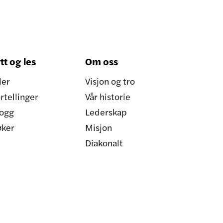
tt og les
Om oss
ler
Visjon og tro
rtellinger
Vår historie
ogg
Lederskap
øker
Misjon
Diakonalt