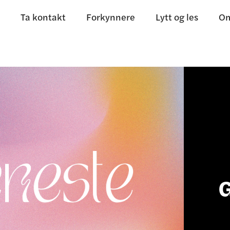
Ta kontakt
Forkynnere
Lytt og les
Om
G