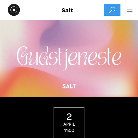
Salt


2
APRIL
11:00