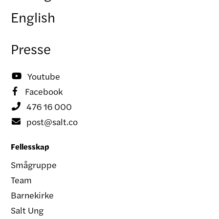
English
Presse
Youtube

Facebook

476 16 000

post@salt.co

Fellesskap
Smågruppe
Team
Barnekirke
Salt Ung