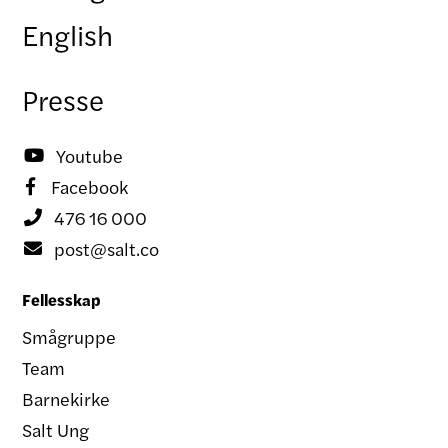
English
Presse
Youtube

Facebook

476 16 000

post@salt.co

Fellesskap
Smågruppe
Team
Barnekirke
Salt Ung