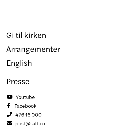
Gi til kirken
Arrangementer
English
Presse
Youtube

Facebook

476 16 000

post@salt.co
