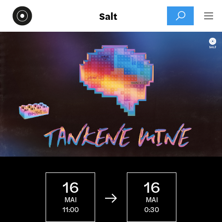
Salt


16
16

MAI
MAI
11:00
0:30