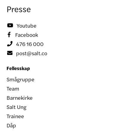
Presse
Youtube

Facebook

476 16 000

post@salt.co

Fellesskap
Smågruppe
Team
Barnekirke
Salt Ung
Trainee
Dåp