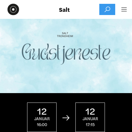
Salt


12
12

JANUAR
JANUAR
16:00
17:15