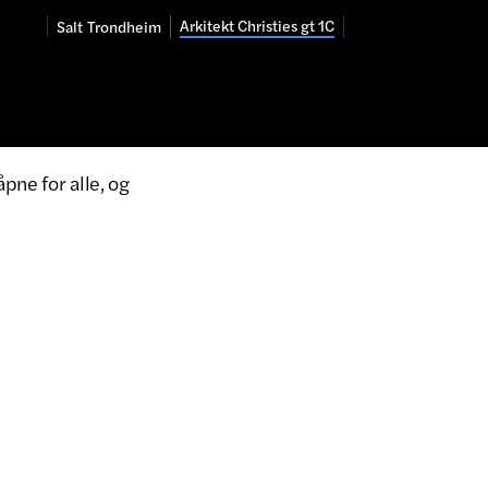
Arkitekt Christies gt 1C
Salt
Trondheim
pne for alle, og