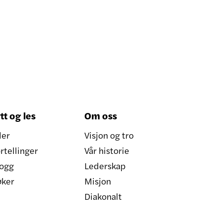
tt og les
Om oss
ler
Visjon og tro
rtellinger
Vår historie
ogg
Lederskap
øker
Misjon
Diakonalt