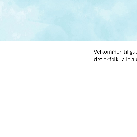
Velkommen til guds
det er folk i alle a