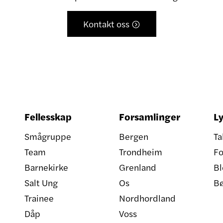
Kontakt oss

Fellesskap
Forsamlinger
Ly
Smågruppe
Bergen
Ta
Team
Trondheim
Fo
Barnekirke
Grenland
Bl
Salt Ung
Os
B
Trainee
Nordhordland
Dåp
Voss