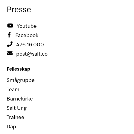
Presse
Youtube

Facebook

476 16 000

post@salt.co

Fellesskap
Smågruppe
Team
Barnekirke
Salt Ung
Trainee
Dåp