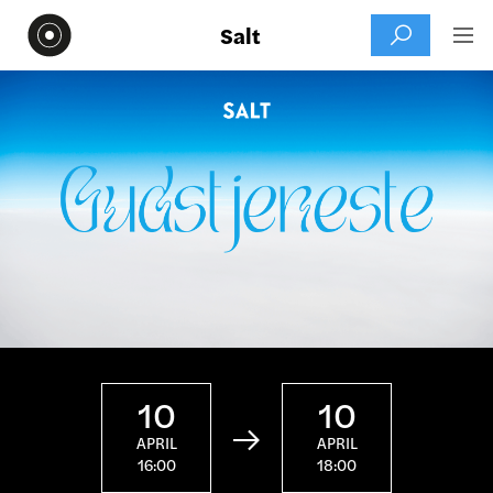
Salt


10
10

APRIL
APRIL
16:00
18:00