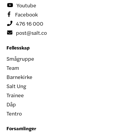
Youtube

Facebook

476 16 000

post@salt.co

Fellesskap
Smågruppe
Team
Barnekirke
Salt Ung
Trainee
Dåp
Tentro
Forsamlinger