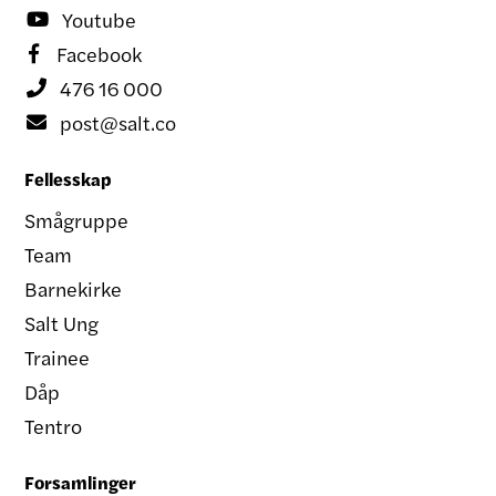
Youtube

Facebook

476 16 000

post@salt.co

Fellesskap
Smågruppe
Team
Barnekirke
Salt Ung
Trainee
Dåp
Tentro
Forsamlinger