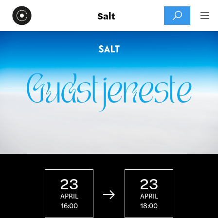
Salt


23
23

APRIL
APRIL
16:00
18:00