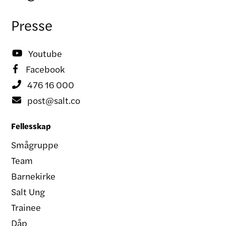
Presse
Youtube

Facebook

476 16 000

post@salt.co

Fellesskap
Smågruppe
Team
Barnekirke
Salt Ung
Trainee
Dåp