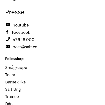
Presse
Youtube

Facebook

476 16 000

post@salt.co

Fellesskap
Smågruppe
Team
Barnekirke
Salt Ung
Trainee
Dåp