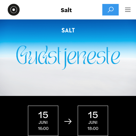
Salt


15
15

JUNI
JUNI
16:00
18:00