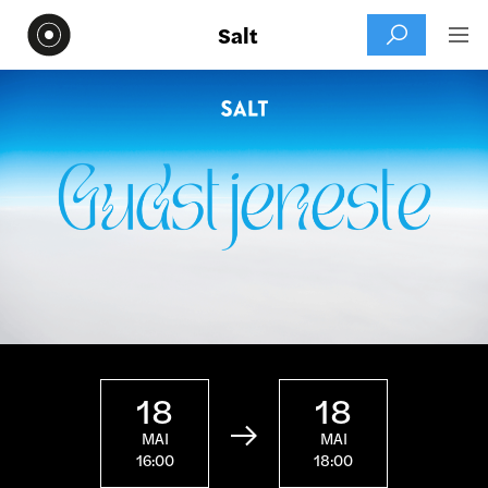
Salt


18
18

MAI
MAI
16:00
18:00