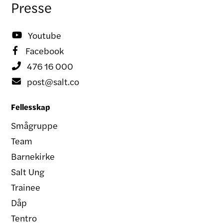
Presse
Youtube

Facebook

476 16 000

post@salt.co

Fellesskap
Smågruppe
Team
Barnekirke
Salt Ung
Trainee
Dåp
Tentro