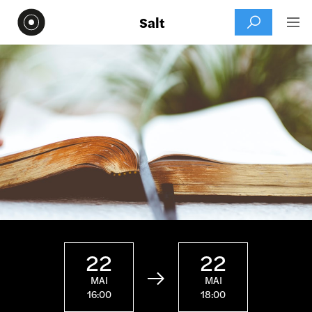
Salt


22
22

MAI
MAI
16:00
18:00