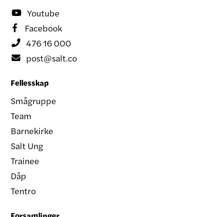
Youtube

Facebook

476 16 000

post@salt.co

Fellesskap
Smågruppe
Team
Barnekirke
Salt Ung
Trainee
Dåp
Tentro
Forsamlinger