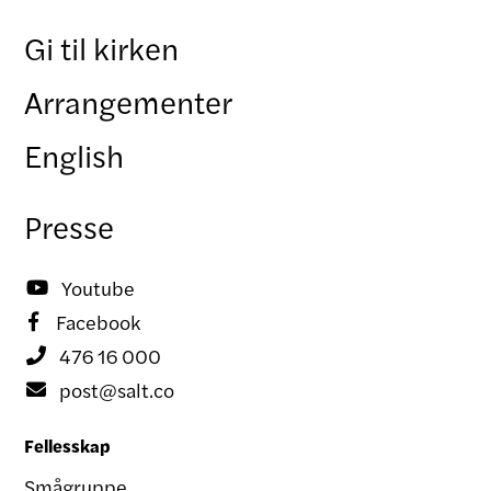
Gi til kirken
Arrangementer
English
Presse
Youtube

Facebook

476 16 000

post@salt.co

Fellesskap
Smågruppe