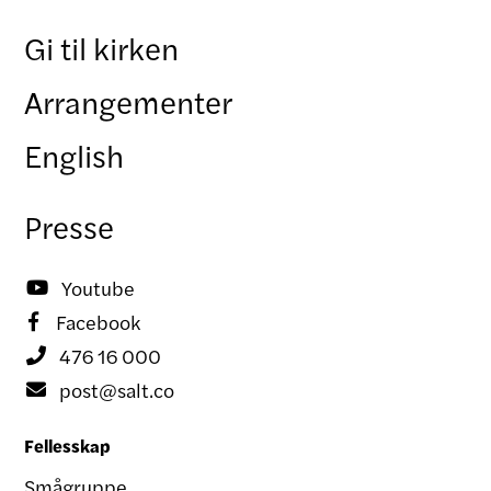
Gi til kirken
Arrangementer
English
Presse
Youtube

Facebook

476 16 000

post@salt.co

Fellesskap
Smågruppe