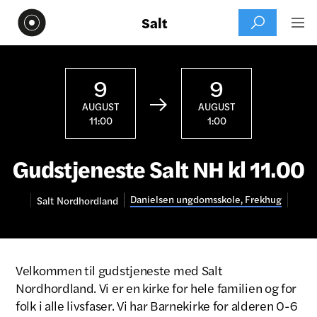
Salt


9
9

AUGUST
AUGUST
11:00
1:00
Gudstjeneste Salt NH kl 11.00
Danielsen ungdomsskole, Frekhug
Salt
Nordhordland
Velkommen til gudstjeneste med Salt
Nordhordland. Vi er en kirke for hele familien og for
folk i alle livsfaser. Vi har Barnekirke for alderen 0-6