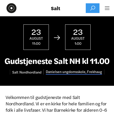
Salt


23
23

AUGUST
AUGUST
11:00
1:00
Gudstjeneste Salt NH kl 11.00
Danielsen ungdomsskole, Frekhaug
Salt
Nordhordland
Velkommen til gudstjeneste med Salt
Nordhordland. Vi er en kirke for hele familien og for
folk i alle livsfaser. Vi har Barnekirke for alderen 0-6