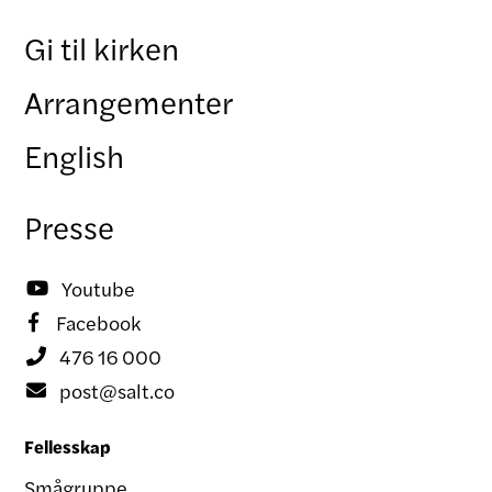
Gi til kirken
Arrangementer
English
Presse
Youtube

Facebook

476 16 000

post@salt.co

Fellesskap
Smågruppe