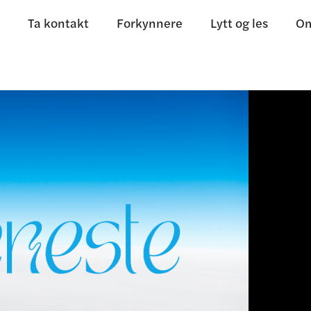
Ta kontakt
Forkynnere
Lytt og les
Om