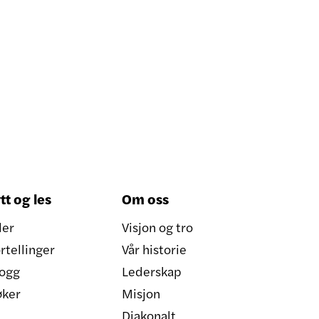
tt og les
Om oss
ler
Visjon og tro
rtellinger
Vår historie
ogg
Lederskap
øker
Misjon
Diakonalt