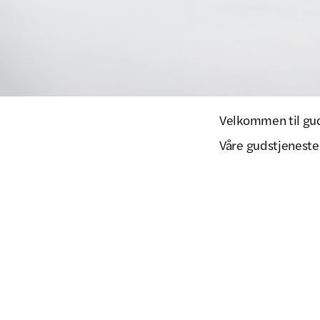
Velkommen til gud
Våre gudstjenester