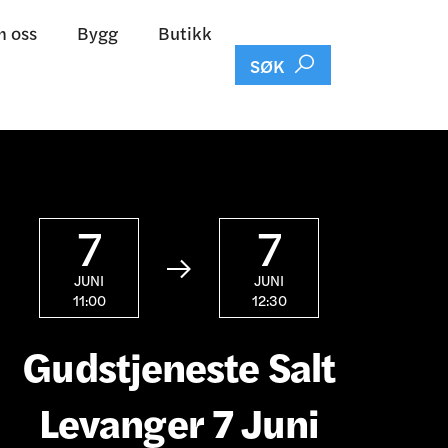
 oss
Bygg
Butikk

SØK
7
7

JUNI
JUNI
11:00
12:30
Gudstjeneste Salt
Levanger 7 Juni