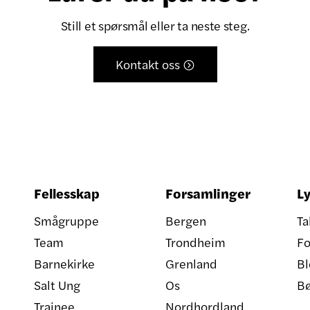
Still et spørsmål eller ta neste steg.
Kontakt oss

Fellesskap
Forsamlinger
Ly
Smågruppe
Bergen
Ta
Team
Trondheim
Fo
Barnekirke
Grenland
Bl
Salt Ung
Os
B
Trainee
Nordhordland