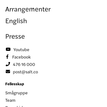
Arrangementer
English
Presse
Youtube

Facebook

476 16 000

post@salt.co

Fellesskap
Smågruppe
Team