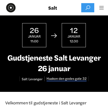
Salt


26
12

JANUAR
JANUAR
11:00
12:30
Gudstjeneste Salt Levanger
26 januar
Haakon den godes gate 32
Salt
Levanger
Velkommen til gudstjeneste i Salt Levanger