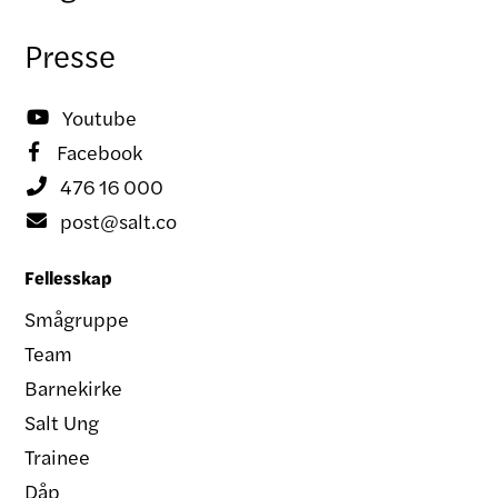
Presse
Youtube

Facebook

476 16 000

post@salt.co

Fellesskap
Smågruppe
Team
Barnekirke
Salt Ung
Trainee
Dåp