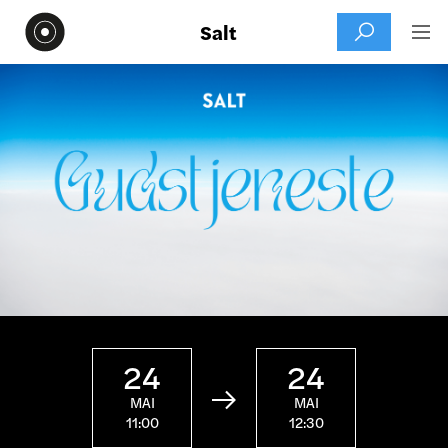
Salt


24
24

MAI
MAI
11:00
12:30