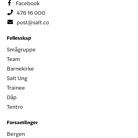
Facebook

476 16 000

post@salt.co

Fellesskap
Smågruppe
Team
Barnekirke
Salt Ung
Trainee
Dåp
Tentro
Forsamlinger
Bergen