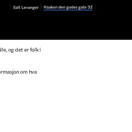
Haakon den godes gate 32
Salt
Levanger
e, og det er folk i
formasjon om hva