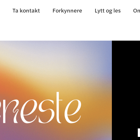
Ta kontakt
Forkynnere
Lytt og les
Om