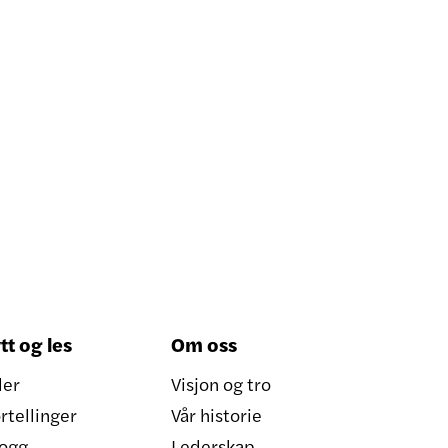
tt og les
Om oss
ler
Visjon og tro
rtellinger
Vår historie
ogg
Lederskap