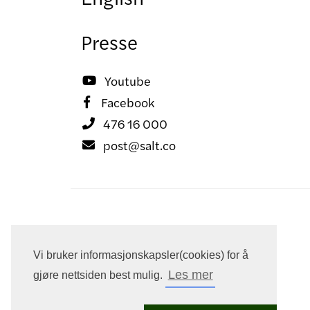
Presse
Youtube

Facebook

476 16 000

post@salt.co

Vi bruker informasjonskapsler(cookies) for å
Les mer
gjøre nettsiden best mulig.