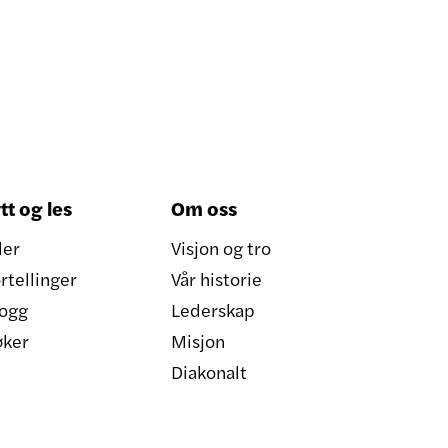
tt og les
Om oss
ler
Visjon og tro
rtellinger
Vår historie
ogg
Lederskap
øker
Misjon
Diakonalt