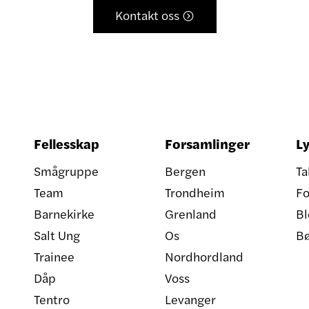
Kontakt oss

Fellesskap
Forsamlinger
Ly
Smågruppe
Bergen
Ta
Team
Trondheim
Fo
Barnekirke
Grenland
Bl
Salt Ung
Os
B
Trainee
Nordhordland
Dåp
Voss
Tentro
Levanger