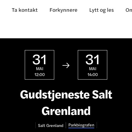
Ta kontakt
Forkynnere
Lytt og les
Om
31
31

MAI
MAI
12:00
14:00
Gudstjeneste Salt
Grenland
Parkbiografen
Salt
Grenland