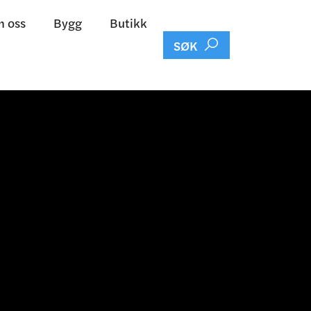
 oss
Bygg
Butikk

SØK