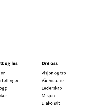
tt og les
Om oss
ler
Visjon og tro
rtellinger
Vår historie
ogg
Lederskap
øker
Misjon
Diakonalt