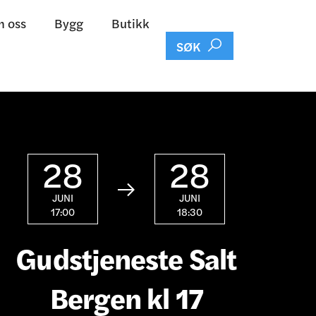
 oss
Bygg
Butikk

SØK
28
28

JUNI
JUNI
17:00
18:30
Gudstjeneste Salt
Bergen kl 17