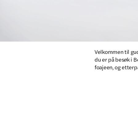
Velkommen til guds
du er på besøk i Be
foajeen, og etterpå