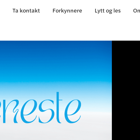
Ta kontakt
Forkynnere
Lytt og les
Om