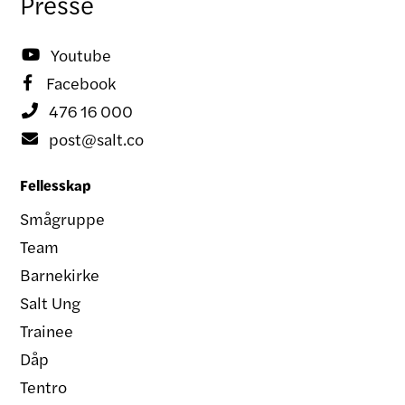
Presse
Youtube

Facebook

476 16 000

post@salt.co

Fellesskap
Smågruppe
Team
Barnekirke
Salt Ung
Trainee
Dåp
Tentro