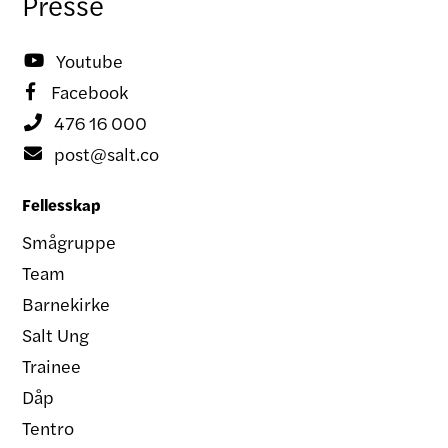
Presse
Youtube

Facebook

476 16 000

post@salt.co

Fellesskap
Smågruppe
Team
Barnekirke
Salt Ung
Trainee
Dåp
Tentro