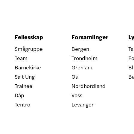
Fellesskap
Forsamlinger
Ly
Smågruppe
Bergen
Ta
Team
Trondheim
Fo
Barnekirke
Grenland
Bl
Salt Ung
Os
B
Trainee
Nordhordland
Dåp
Voss
Tentro
Levanger