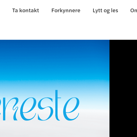
Ta kontakt
Forkynnere
Lytt og les
Om