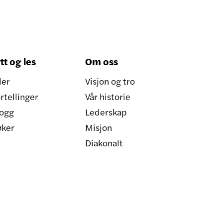
tt og les
Om oss
ler
Visjon og tro
rtellinger
Vår historie
ogg
Lederskap
øker
Misjon
Diakonalt