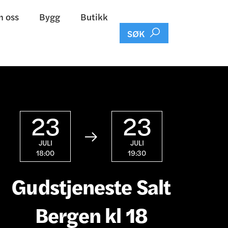
 oss
Bygg
Butikk

SØK
23
23

JULI
JULI
18:00
19:30
Gudstjeneste Salt
Bergen kl 18