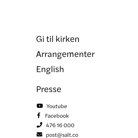
Gi til kirken
Arrangementer
English
Presse
Youtube

Facebook

476 16 000

post@salt.co
