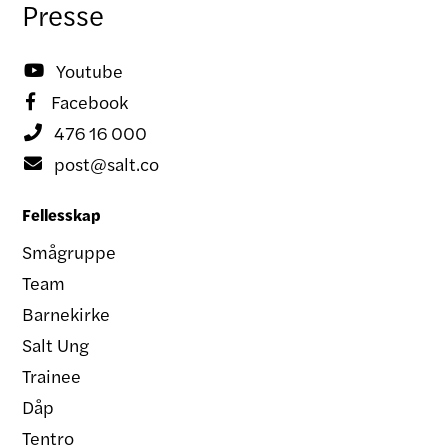
Presse
Youtube

Facebook

476 16 000

post@salt.co

Fellesskap
Smågruppe
Team
Barnekirke
Salt Ung
Trainee
Dåp
Tentro