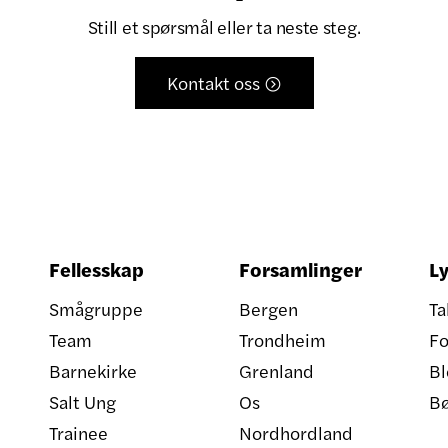
Still et spørsmål eller ta neste steg.
Kontakt oss

Fellesskap
Forsamlinger
Ly
Smågruppe
Bergen
Ta
Team
Trondheim
Fo
Barnekirke
Grenland
Bl
Salt Ung
Os
B
Trainee
Nordhordland