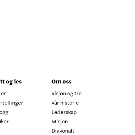
tt og les
Om oss
ler
Visjon og tro
rtellinger
Vår historie
ogg
Lederskap
øker
Misjon
Diakonalt