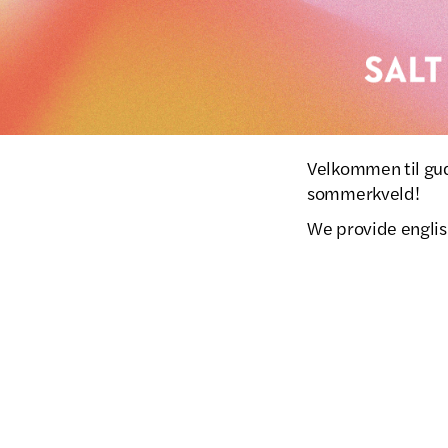
Velkommen til guds
sommerkveld!
We provide english