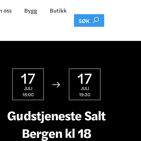
 oss
Bygg
Butikk

SØK
17
17

JULI
JULI
18:00
19:30
Gudstjeneste Salt
Bergen kl 18