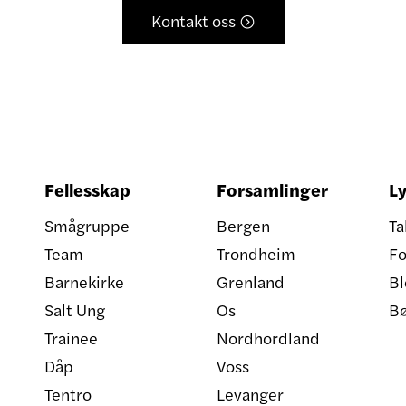
Kontakt oss

Fellesskap
Forsamlinger
Ly
Smågruppe
Bergen
Ta
Team
Trondheim
Fo
Barnekirke
Grenland
Bl
Salt Ung
Os
B
Trainee
Nordhordland
Dåp
Voss
Tentro
Levanger