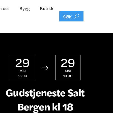
 oss
Bygg
Butikk

SØK
29
29

MAI
MAI
18:00
19:30
Gudstjeneste Salt
Bergen kl 18