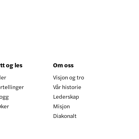
tt og les
Om oss
ler
Visjon og tro
rtellinger
Vår historie
ogg
Lederskap
øker
Misjon
Diakonalt