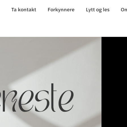
Ta kontakt
Forkynnere
Lytt og les
Om