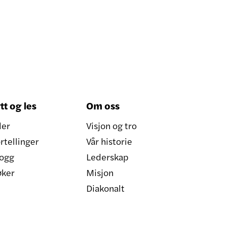
tt og les
Om oss
ler
Visjon og tro
rtellinger
Vår historie
ogg
Lederskap
øker
Misjon
Diakonalt