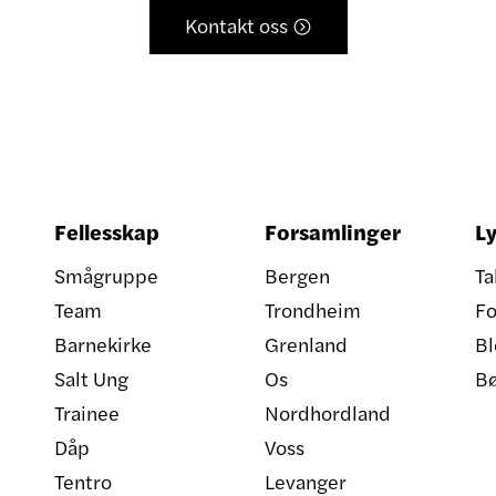
Kontakt oss

Fellesskap
Forsamlinger
Ly
Smågruppe
Bergen
Ta
Team
Trondheim
Fo
Barnekirke
Grenland
Bl
Salt Ung
Os
B
Trainee
Nordhordland
Dåp
Voss
Tentro
Levanger