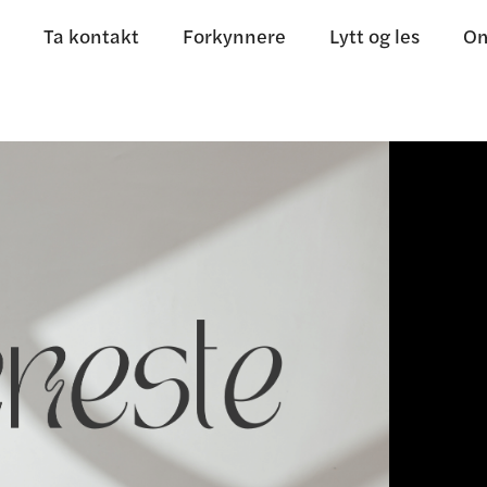
Ta kontakt
Forkynnere
Lytt og les
Om