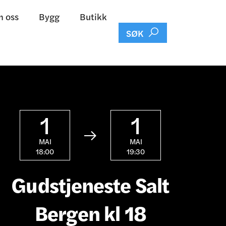
 oss
Bygg
Butikk

SØK
1
1

MAI
MAI
18:00
19:30
Gudstjeneste Salt
Bergen kl 18