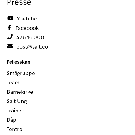
Presse
Youtube

Facebook

476 16 000

post@salt.co

Fellesskap
Smågruppe
Team
Barnekirke
Salt Ung
Trainee
Dåp
Tentro