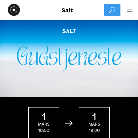
Salt


1
1

MARS
MARS
18:00
19:30