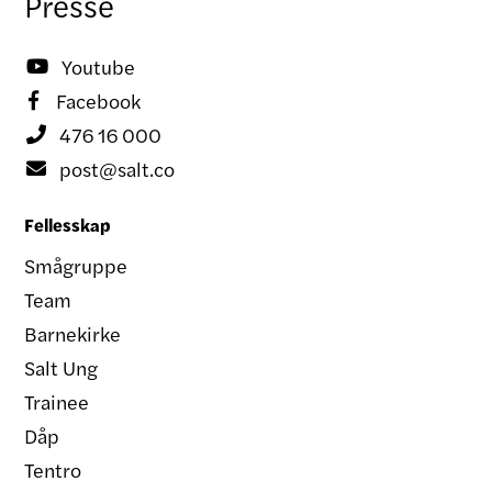
Presse
Youtube

Facebook

476 16 000

post@salt.co

Fellesskap
Smågruppe
Team
Barnekirke
Salt Ung
Trainee
Dåp
Tentro