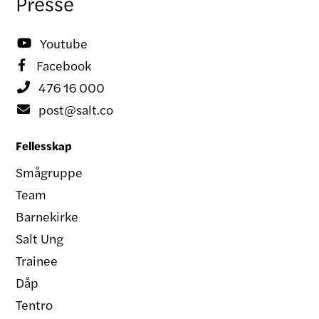
Presse
Youtube

Facebook

476 16 000

post@salt.co

Fellesskap
Smågruppe
Team
Barnekirke
Salt Ung
Trainee
Dåp
Tentro